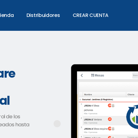
ienda
Distribuidores
CREAR CUENTA
are
al
rol de los
leados hasta