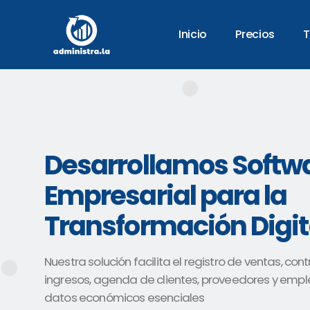
Inicio
Precios
T
Desarrollamos Softw
Empresarial para la
Transformación Digit
Nuestra solución facilita el registro de ventas, cont
ingresos, agenda de clientes, proveedores y emp
datos económicos esenciales