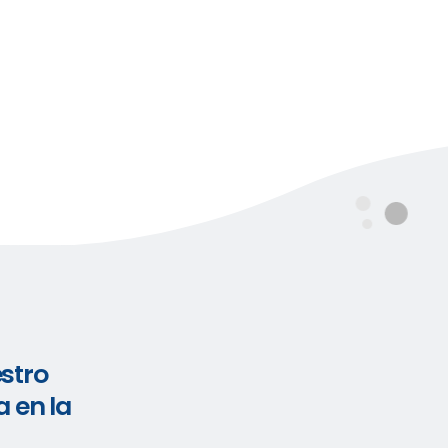
estro
a en la